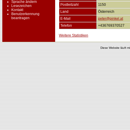
Sprache ändern
Postleitzahl
1150
Lesezeichen
Kontakt
Land
Österreich
Benutzerkennung
beantragen
E-Mail
peter@pinkel.at
Telefon
+436769370527
Weitere Statistiken
Diese Website läuft m