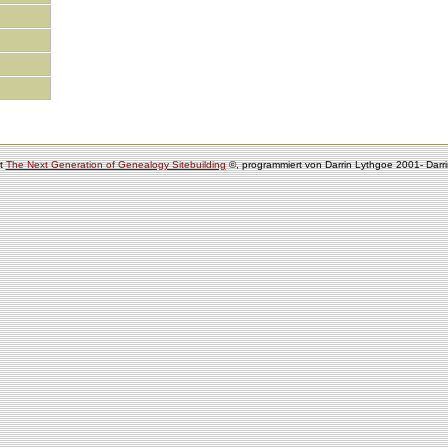
it
The Next Generation of Genealogy Sitebuilding
©, programmiert von Darrin Lythgoe 2001- Darr