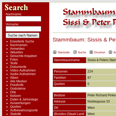
Nachname:
Vorname:
Stammbaum: Sissis & P
Erweiterte Suche
Nachnamen
Anmelden
Aktuelles
Startseite
Suche
Drucken
A
Gesuchte Angaben
Fotos
Stammbaumname
Sissis & Peters S
Texte
Dokumente
Video-Aufnahmen
Personen
224
Audio-Aufnahmen
Alben
Familien
87
Alle Medien
Quellen
0
Friedhöfe
Grabsteine
Orte
Besitzer
Peter Richard Pinke
Notizen
Daten & Jahrestage
Adresse
Nobilegasse 33
Auswertungen
Quellen
Ort
Wien
Aufbewahrungsorte
Statistik
(Bundes-)Staat/-Land
Wien