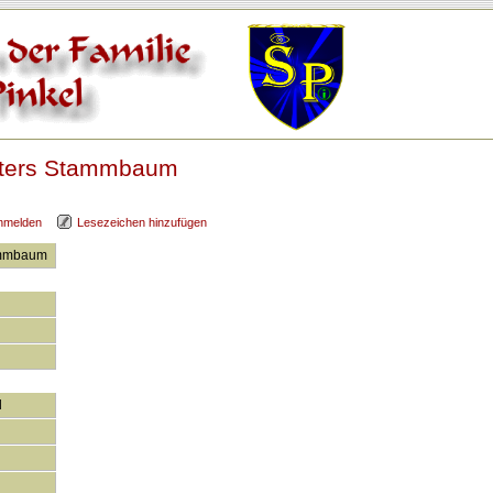
eters Stammbaum
nmelden
Lesezeichen hinzufügen
tammbaum
l