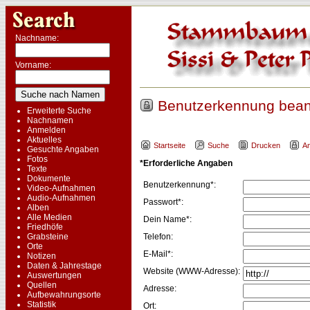
Nachname:
Vorname:
Benutzerkennung bean
Erweiterte Suche
Nachnamen
Anmelden
Aktuelles
Startseite
Suche
Drucken
A
Gesuchte Angaben
Fotos
*Erforderliche Angaben
Texte
Dokumente
Benutzerkennung*:
Video-Aufnahmen
Audio-Aufnahmen
Passwort*:
Alben
Alle Medien
Dein Name*:
Friedhöfe
Grabsteine
Telefon:
Orte
E-Mail*:
Notizen
Daten & Jahrestage
Website (WWW-Adresse):
Auswertungen
Quellen
Adresse:
Aufbewahrungsorte
Statistik
Ort: