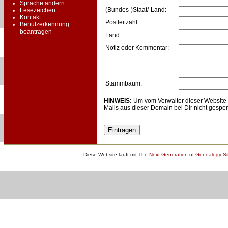
Sprache ändern
(Bundes-)Staat/-Land:
Lesezeichen
Kontakt
Postleitzahl:
Benutzerkennung
beantragen
Land:
Notiz oder Kommentar:
Stammbaum:
HINWEIS:
Um vom Verwalter dieser Website E
Mails aus dieser Domain bei Dir nicht gesper
Diese Website läuft mit
The Next Generation of Genealogy Sit